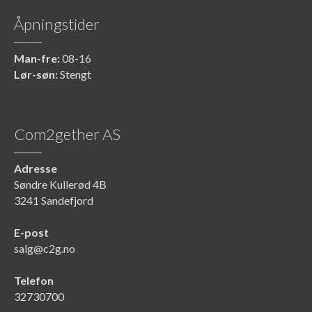
Åpningstider
Man-fre:
08-16
Lør-søn:
Stengt
Com2gether AS
Adresse
Søndre Kullerød 4B
3241 Sandefjord
E-post
salg@c2g.no
Telefon
32730700