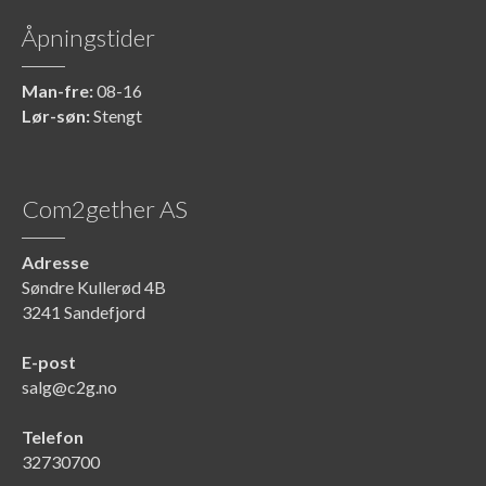
Åpningstider
Man-fre:
08-16
Lør-søn:
Stengt
Com2gether AS
Adresse
Søndre Kullerød 4B
3241 Sandefjord
E-post
salg@c2g.no
Telefon
32730700