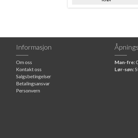
Informasjon
Åpnings
Om oss
Man-fre:
0
Kontakt oss
Lør-søn:
S
Salgsbetingelser
Betalingsansvar
Personvern