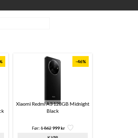
%
-46%
Xiaomi Redmi A3 128GB Midnight
ck
Black
Før:
1 862
999 kr