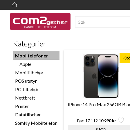
Kategorier
Mobiltelefoner
-36
Apple
Mobiltilbehør
POS utstyr
PC-tilbehør
Nettbrett
iPhone 14 Pro Max 256GB Bla
Printer
Datatilbehør
Før:
17 112
10 990 kr
SomNy Mobiltelefon