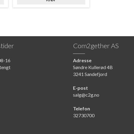
tider
Com2gether AS
8-16
Adresse
tengt
Søndre Kullerød 4B
3241 Sandefjord
E-post
salg@c2g.no
Telefon
32730700