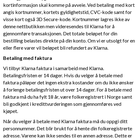
kortinformasjon skal komme på avveie. Ved betaling med kort
angis kortnummer, kortets gyldighetstid, CVC-kode samt for
visse kort også 3D Secure-kode. Kortnummer lagres ikke av
denne nettbutikken men videresendes til Klarna for å
gjennomføre transaksjonen. Det totale beløpet for din
bestilling belastes direkte på din konto. Om vi er utsolgt for en
eller flere varer vil beløpet bli refundert av Klarna.
Betaling med faktura
Vi tilbyr Klarna faktura i samarbeid med Klarna.
Betalingsfristen er 14 dager. Hvis du velger å betale med
faktura påløper det ingen ekstra kostander om du ikke ønsker
å forlenge betalingsfristen ut over 14 dager. For å betale med
faktura må du ha fylt 18 år, være folkeregistrert i Norge samt
bli godkjent i kredittvurderingen som gjennomføres ved
kjøpet.
Når du velger å betale med Klarna faktura må du oppgi ditt
personnummer. Det blir brukt for å hente din folkeregistrerte
adresse. Varene kan ikke sendes til en annen adresse. Dette er