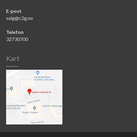
E-post
salg@c2g.no
Telefon
32730700
Kart