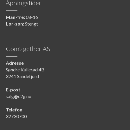
Åpningstider
Man-fre:
08-16
Lør-søn:
Stengt
Com2gether AS
Adresse
Søndre Kullerød 4B
3241 Sandefjord
E-post
salg@c2g.no
Telefon
32730700